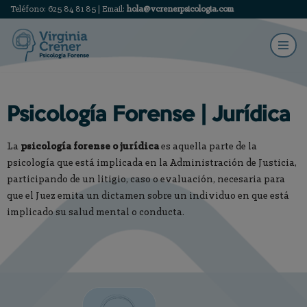
Teléfono: 625 84 81 85 | Email:
hola@vcrenerpsicologia.com
Saltar
al
contenido
Psicología Forense | Jurídica
La
psicología forense o jurídica
es aquella parte de la
psicología que está implicada en la Administración de Justicia,
participando de un litigio, caso o evaluación, necesaria para
que el Juez emita un dictamen sobre un individuo en que está
implicado su salud mental o conducta.