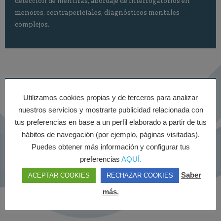
detección de mentiras, abordaje de interrogatorios en
menores, contrapericiales, diagnósticos mentales
complejos.
Psicólogo como Perito
Utilizamos cookies propias y de terceros para analizar
nuestros servicios y mostrarte publicidad relacionada con
Somos el apoyo del abogado para los casos en que esté
tus preferencias en base a un perfil elaborado a partir de tus
implicada una conducta o emoción humana, hablamos
hábitos de navegación (por ejemplo, páginas visitadas).
por ti y por tus hijos. Custodias, incapacidades,
Puedes obtener más información y configurar tus
discapacidades, bullyng, mobbing, daños morales,
preferencias
AQUÍ.
denuncias falsas, acoso, maltrato, viogen, estamos allí
para explicarle al Juez qué te pasa y por qué.
Saber
ACEPTAR COOKIES
RECHAZAR COOKIES
más.