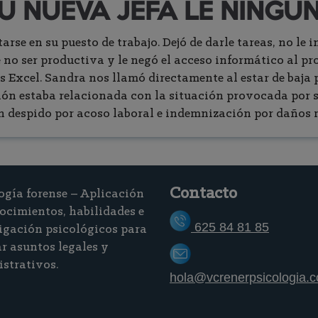
U NUEVA JEFA LE NINGU
se en su puesto de trabajo. Dejó de darle tareas, no le 
 no ser productiva y le negó el acceso informático al p
s Excel. Sandra nos llamó directamente al estar de baja p
ón estaba relacionada con la situación provocada por s
un despido por acoso laboral e indemnización por daños 
Contacto
ogía forense – Aplicación
ocimientos, habilidades e
625 84 81 85
igación psicológicos para
r asuntos legales y
strativos.
hola@vcrenerpsicologia.