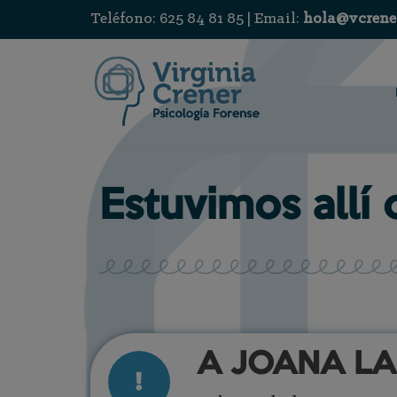
Teléfono: 625 84 81 85 | Email:
hola@vcrene
Saltar
al
contenido
Estuvimos allí
A JOANA LA