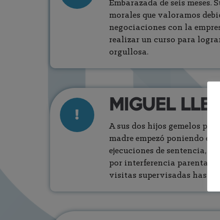
Embarazada de seis meses. 
morales que valoramos debid
negociaciones con la empres
realizar un curso para logra
orgullosa.
MIGUEL LLEV
A sus dos hijos gemelos pese
madre empezó poniendo excus
ejecuciones de sentencia, y 
por interferencia parental. 
visitas supervisadas hasta r